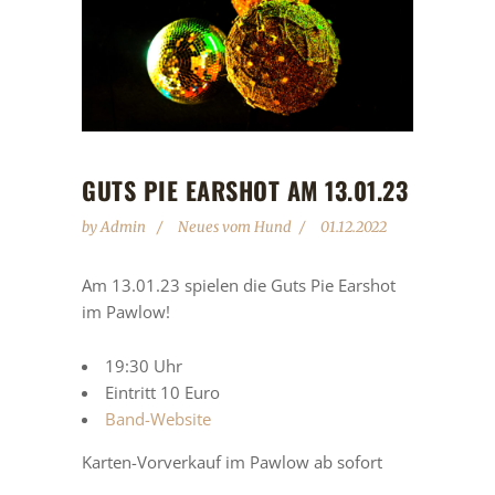
GUTS PIE EARSHOT AM 13.01.23
by
Admin
Neues vom Hund
01.12.2022
Am 13.01.23 spielen die Guts Pie Earshot
im Pawlow!
19:30 Uhr
Eintritt 10 Euro
Band-Website
Karten-Vorverkauf im Pawlow ab sofort